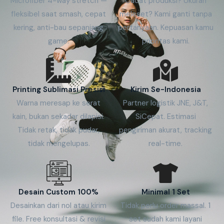
Microfiber 4-way stretch —
Cacat produksi? Ukuran
fleksibel saat smash, cepat
meleset? Kami ganti tanpa
kering, anti-bau sepanjang
pertanyaan. Kepuasan kamu
game.
prioritas kami.
Printing Sublimasi Presisi
Kirim Se-Indonesia
Warna meresap ke serat
Partner logistik JNE, J&T,
kain, bukan sekadar dilapisi.
SiCepat. Estimasi
Tidak retak, tidak pudar,
pengiriman akurat, tracking
tidak mengelupas.
real-time.
Desain Custom 100%
Minimal 1 Set
Desainkan dari nol atau kirim
Tidak perlu order massal. 1
file. Free konsultasi & revisi
set sudah kami layani