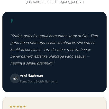
gak semua bisa di pegang janjinya
"
"Sudah order 3x untuk komunitas kami di Sini. Tiap
ganti trend olahraga selalu kembali ke sini karena
kualitas konsisten. Tim desainer mereka benar-
benar paham estetika olahraga yang sesuai —
hasilnya selalu premium."
Arief Rachman
AR
Fomo Sport Society Bandung
★★★★★